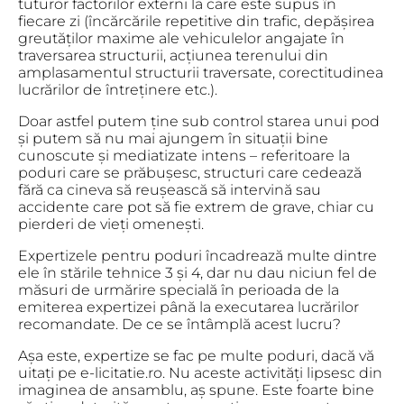
tuturor factorilor externi la care este supus în
fiecare zi (încărcările repetitive din trafic, depășirea
greutăților maxime ale vehiculelor angajate în
traversarea structurii, acțiunea terenului din
amplasamentul structurii traversate, corectitudinea
lucrărilor de întreținere etc.).
Doar astfel putem ține sub control starea unui pod
și putem să nu mai ajungem în situații bine
cunoscute și mediatizate intens – referitoare la
poduri care se prăbușesc, structuri care cedează
fără ca cineva să reușească să intervină sau
accidente care pot să fie extrem de grave, chiar cu
pierderi de vieți omenești.
Expertizele pentru poduri încadrează multe dintre
ele în stările tehnice 3 și 4, dar nu dau niciun fel de
măsuri de urmărire specială în perioada de la
emiterea expertizei până la executarea lucrărilor
recomandate. De ce se întâmplă acest lucru?
Așa este, expertize se fac pe multe poduri, dacă vă
uitați pe e-licitatie.ro. Nu aceste activități lipsesc din
imaginea de ansamblu, aș spune. Este foarte bine