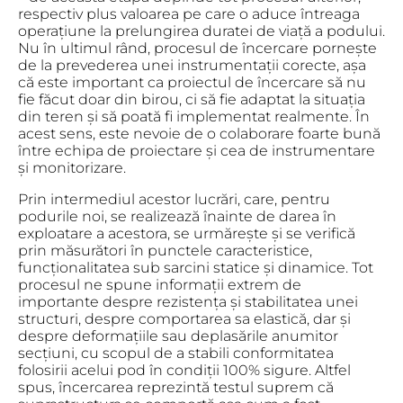
respectiv plus valoarea pe care o aduce întreaga
operațiune la prelungirea duratei de viață a podului.
Nu în ultimul rând, procesul de încercare pornește
de la prevederea unei instrumentații corecte, așa
că este important ca proiectul de încercare să nu
fie făcut doar din birou, ci să fie adaptat la situația
din teren și să poată fi implementat realmente. În
acest sens, este nevoie de o colaborare foarte bună
între echipa de proiectare și cea de instrumentare
și monitorizare.
Prin intermediul acestor lucrări, care, pentru
podurile noi, se realizează înainte de darea în
exploatare a acestora, se urmărește și se verifică
prin măsurători în punctele caracteristice,
funcționalitatea sub sarcini statice și dinamice. Tot
procesul ne spune informații extrem de
importante despre rezistența și stabilitatea unei
structuri, despre comportarea sa elastică, dar și
despre deformațiile sau deplasările anumitor
secțiuni, cu scopul de a stabili conformitatea
folosirii acelui pod în condiții 100% sigure. Altfel
spus, încercarea reprezintă testul suprem că