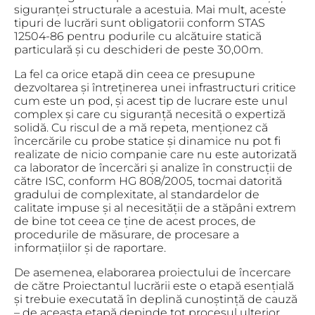
siguranței structurale a acestuia. Mai mult, aceste
tipuri de lucrări sunt obligatorii conform STAS
12504-86 pentru podurile cu alcătuire statică
particulară și cu deschideri de peste 30,00m.
La fel ca orice etapă din ceea ce presupune
dezvoltarea și întreținerea unei infrastructuri critice
cum este un pod, și acest tip de lucrare este unul
complex și care cu siguranță necesită o expertiză
solidă. Cu riscul de a mă repeta, menționez că
încercările cu probe statice și dinamice nu pot fi
realizate de nicio companie care nu este autorizată
ca laborator de încercări și analize în construcții de
către ISC, conform HG 808/2005, tocmai datorită
gradului de complexitate, al standardelor de
calitate impuse și al necesității de a stăpâni extrem
de bine tot ceea ce ține de acest proces, de
procedurile de măsurare, de procesare a
informațiilor și de raportare.
De asemenea, elaborarea proiectului de încercare
de către Proiectantul lucrării este o etapă esențială
și trebuie executată în deplină cunoștință de cauză
– de aceasta etapă depinde tot procesul ulterior,