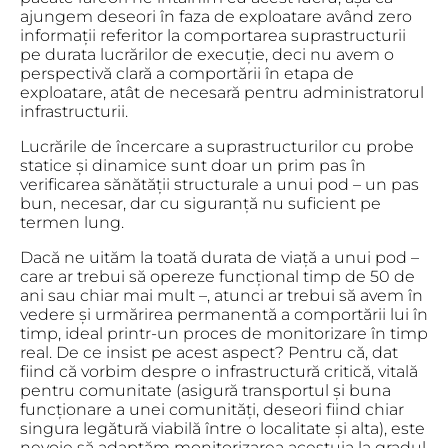
ajungem deseori în faza de exploatare având zero
informații referitor la comportarea suprastructurii
pe durata lucrărilor de execuție, deci nu avem o
perspectivă clară a comportării în etapa de
exploatare, atât de necesară pentru administratorul
infrastructurii.
Lucrările de încercare a suprastructurilor cu probe
statice și dinamice sunt doar un prim pas în
verificarea sănătății structurale a unui pod – un pas
bun, necesar, dar cu siguranță nu suficient pe
termen lung.
Dacă ne uităm la toată durata de viață a unui pod –
care ar trebui să opereze funcțional timp de 50 de
ani sau chiar mai mult –, atunci ar trebui să avem în
vedere și urmărirea permanentă a comportării lui în
timp, ideal printr-un proces de monitorizare în timp
real. De ce insist pe acest aspect? Pentru că, dat
fiind că vorbim despre o infrastructură critică, vitală
pentru comunitate (asigură transportul și buna
funcționare a unei comunități, deseori fiind chiar
singura legătură viabilă între o localitate și alta), este
nevoie să adaptăm monitorizarea acestuia la gradul