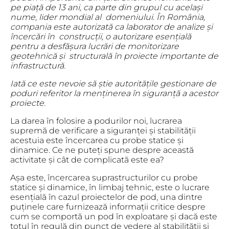
pe piață de 13 ani, ca parte din grupul cu același
nume, lider mondial al
domeniului. În România,
compania este autorizată ca laborator de analize și
încercări în
construcții, o autorizare esențială
pentru a desfășura lucrări de monitorizare
geotehnică și
structurală în proiecte importante de
infrastructură.
Iată ce este nevoie să știe autoritățile gestionare de
poduri referitor la menținerea în
siguranță a acestor
proiecte.
La darea în folosire a podurilor noi, lucrarea
supremă de verificare a siguranței și stabilității
acestuia este încercarea cu probe statice și
dinamice. Ce ne puteți spune despre această
activitate și cât de complicată este ea?
Așa este, încercarea suprastructurilor cu probe
statice și dinamice, în limbaj tehnic, este o lucrare
esențială în cazul proiectelor de pod, una dintre
puținele care furnizează informații critice despre
cum se comportă un pod în exploatare și dacă este
totul în regulă din punct de vedere al stabilității și