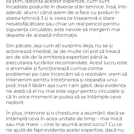
să știm, datorită acestor expertize, cum sunt
încadrate podurile în diverse stări tehnice. Însă, într-
adevăr, atunci când avem de-a face cu poduri în
starea tehnică 3 și 4, ceea ce înseamnă o stare
nesatisfăcătoare sau chiar un real pericol pentru
siguranța circulației, este nevoie să mergem mai
departe de această informație.
Din păcate, așa cum ați surprins deja, nu se și
acționează imediat, iar de multe ori pot să treacă
ani de zile de la emiterea expertizei până la
executarea lucrărilor recomandate. Acest lucru este
o anomalie și funcționează cumva contra
problemei pe care încercăm să o rezolvăm: vrem să
intervenim pentru întreținerea și reparația unui
pod, însă îl lăsăm așa cum l-am găsit, deși evidența
ne arată că el nu mai este sigur pentru circulație și
că în orice moment ar putea să se întâmple ceva
nedorit.
În plus, intervine și o chestiune a asumării: dacă se
întâmplă ceva în acea unitate de timp – mai mică
sau mai mare –, cine își asumă acest lucru? Cu ce
ne ajută de fapt evidența acelei expertize, dacă nu