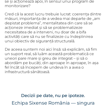
se și acționează apoi, în sensul unui program de
monitorizare?
Cred că la acest lucru trebuie lucrat: coerența dintre
măsuri, importanța de a vedea mai departe de „am
depistat problema”, mentalitatea din care să se
acționeze imediat și să se problematizeze
necesitatea de a interveni, nu doar de a bifa
activități care să nu se finalizeze cu îndeplinirea
unui obiectiv de siguranță structurală.
De aceea suntem noi aici însă: să explicăm, să fim
un suport real, să luăm această problematică ce
uneori pare mare și greu de integrat – și să o
abordăm pe bucăți, din aproape în aproape, în așa
fel încât să începem de undeva în a avea o
infrastructură sănătoasă.
Decizii pe date, nu pe ipoteze.
Echipa Sixense România — singura