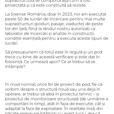
suprastructura se comportă așa cum a fost
proiectată și că este construită să reziste.
La Sixense România, doar în 2023, noi am executat
peste 50 de lucrări de încercare pentru mai multe
suprastructuri (poduri, pasaje, viaducte) de peste
tot din țară, fiind la rândul nostru autorizați ca
laborator de încercări și analize în construcții,
condiție esențială pentru a executa aceste tipuri de
lucrări.
Să presupunem că totul este în regulă și un pod
trece cu bine de această verificare și este dat în
folosință. Ce urmează apoi? Ce ar trebui să se
întâmple?
În mod normal, orice fel de proiect de pod, fie că
vorbim despre o structură nouă sau una deja în
operare, ar trebui să aibă în proiectul tehnic – și
proiectul de monitorizare structurală (de urmărire a
comportării în timp), atât în faza de execuție, cât și
adaptat la faza de exploatare. În realitate însă, din
păcate rareori ne întâlnim cu acest lucru, așa că