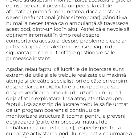
de risc pe care îl prezintă un pod și la cât de
afectată ar putea fi comunitatea, dacă acesta ar
deveni nefuncțional (chiar și temporar): gândiți-vă
numai la necesitatea ca o ambulanță să traverseze
acest pod, dintr-un loc în altul. Astfel că e nevoie să
obținem informații în timp real despre
comportarea acestuia, despre problemele care ar
putea să apară, cu alerte la diverse praguri de
siguranță pe care autoritățile gestionare să le
primească instant.
Așadar, reiau faptul că lucrările de încercare sunt
extrem de utile și ele trebuie realizate cu maximă
atenție și de către specialiști ori de câte ori vorbim
despre darea în exploatare a unui pod nou sau
despre verificarea gradului de uzură a unui pod
deja aflat în exploatare. Însă atrag atenția asupra
faptului că acest tip de lucrare trebuie să fie urmat
de un program coerent și continuu de
monitorizare structurală, tocmai pentru a preveni
degradarea (parte din procesul natural de
îmbătrânire a unei structuri), respectiv pentru a
cunoaște activ starea podului respectiv, ca urmare a