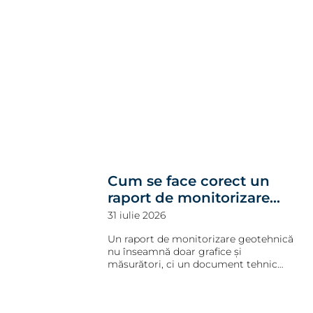
Cum se face corect un
raport de monitorizare
geotehnică: cerințe,
31 iulie 2026
structură și conținut
Un raport de monitorizare geotehnică
conform P130/2025
nu înseamnă doar grafice și
măsurători, ci un document tehnic
esențial pentru urmărirea comportării
construcțiilor. Descoperă ce trebuie să
conțină conform P130/2025 și de ce