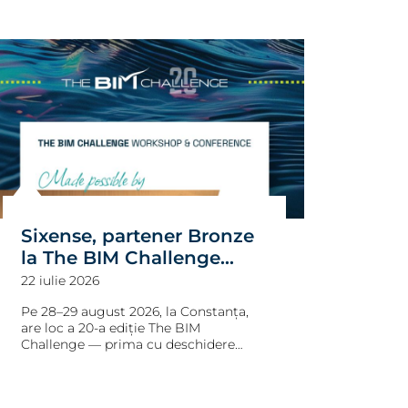
Sixense, partener Bronze
la The BIM Challenge
2026 — ediția aniversară,
22 iulie 2026
prima internațională
Pe 28–29 august 2026, la Constanța,
are loc a 20-a ediție The BIM
Challenge — prima cu deschidere
internațională. Sixense este partener
Bronze al evenimentului organizat de
ALLBIM NET, iar Mariana Garștea,