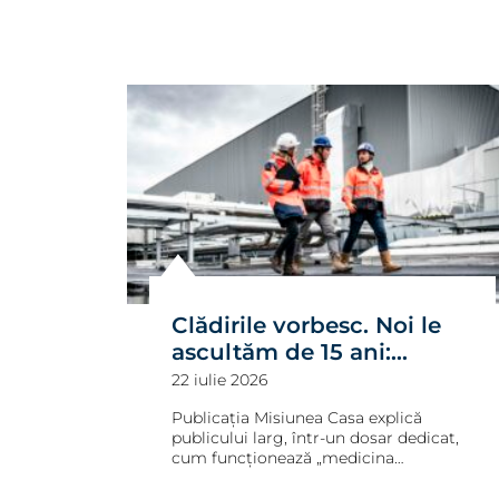
este important pentru siguranța
proiectelor
Clădirile vorbesc. Noi le
ascultăm de 15 ani:
despre Momentul 0,
22 iulie 2026
vibrații și prevenție, pe
Publicația Misiunea Casa explică
Misiunea Casa
publicului larg, într-un dosar dedicat,
cum funcționează „medicina
construcțiilor": ce este Momentul 0 și
de ce fără el nu poți dovedi că un