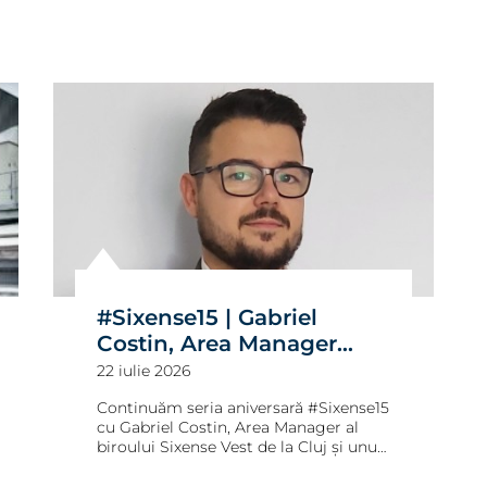
construcțiilor.
#Sixense15 | Gabriel
Costin, Area Manager
Sixense Vest:
22 iulie 2026
„Monitorizarea a devenit
Continuăm seria aniversară #Sixense15
o necesitate asumată, nu
cu Gabriel Costin, Area Manager al
o opțiune pe care trebuie
biroului Sixense Vest de la Cluj și unul
dintre oamenii-cheie ai extinderii
să o vinzi”
noastre la nivel național. Într-un dialog