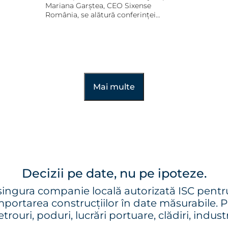
Napoca, 17 septembrie
Mariana Garștea, CEO Sixense
2026
România, se alătură conferinței
„România în Șantier. Forța industriei
construcțiilor", organizată de
Transilvania Business. Mesajul central:
monitorizarea începe din momentul
zero al unui proiect — este firul roșu
care leagă proiectarea, execuția și
exploatarea.
Mai multe
Decizii pe date, nu pe ipoteze.
ngura companie locală autorizată ISC pentr
ortarea construcțiilor în date măsurabile. Pe 
trouri, poduri, lucrări portuare, clădiri, industr