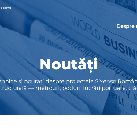
Assets
Despre 
Noutăți
 tehnice și noutăți despre proiectele Sixense Român
tructurală — metrouri, poduri, lucrări portuare, clădi