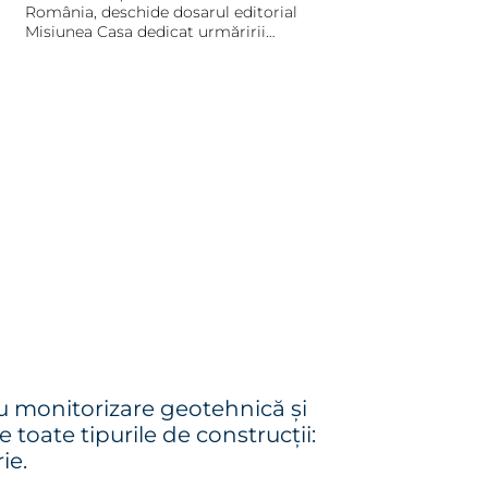
Garștea, în dosarul
România, deschide dosarul editorial
editorial Misiunea Casa
Misiunea Casa dedicat urmăririi
comportării în timp a construcțiilor
u monitorizare geotehnică și
toate tipurile de construcții:
ie.