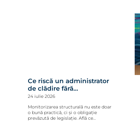
Ce riscă un administrator
de clădire fără
monitorizare structurală
24 iulie 2026
conformă
Monitorizarea structurală nu este doar
o bună practică, ci și o obligație
prevăzută de legislație. Află ce
responsabilități au administratorii de
clădiri și ce riscuri pot apărea în lipsa
unei urmăriri conforme a comportării