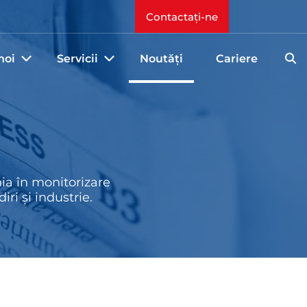
Contactați-ne
noi
Servicii
Noutăți
Cariere
ia în monitorizare
ri și industrie.