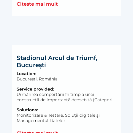
Magistrala 5 de metrou, Lot 1, 
Citeste mai mult
Stadionul Arcul de Triumf,
București
Location:
București, România
Service provided:
Urmărirea comportării în timp a unei
construcții de importanță deosebită (Categoria
B): monitorizare structurală, geotehnică și de
Solutions:
mediu, în timp real, cu transmiterea automată a
Monitorizare & Testare, Soluții digitale și
datelor din teren.
Managementul Datelor
Stadionul Arcul de Triumf, Buc