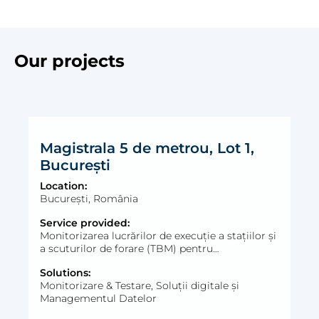
Our projects
Magistrala 5 de metrou, Lot 1,
București
Location:
București, România
Service provided:
Monitorizarea lucrărilor de execuție a stațiilor și
a scuturilor de forare (TBM) pentru
managementul riscului pe durata construirii
Solutions:
magistralei de metrou — prin rețea topografică
Monitorizare & Testare, Soluții digitale și
de precizie, monitorizare satelitară InSAR,
Managementul Datelor
instrumentare geotehnică, structurală și
măsurători de mediu.