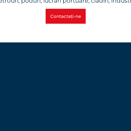
trouri, poduri, lucrări portuare, clădiri, industr
Contactați-ne