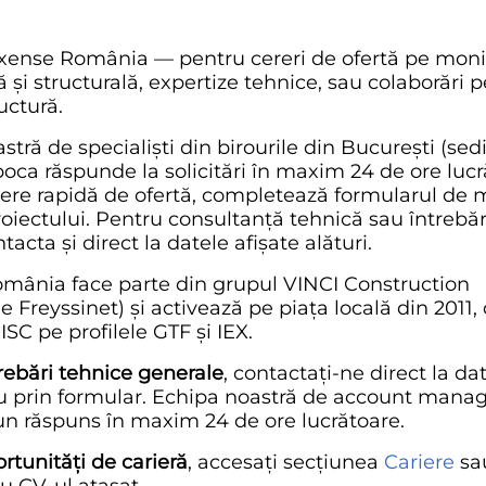
xense România — pentru cereri de ofertă pe moni
 și structurală, expertize tehnice, sau colaborări p
uctură.
tră de specialiști din birourile din București (sed
poca răspunde la solicitări în maxim 24 de ore lucr
ere rapidă de ofertă, completează formularul de m
roiectului. Pentru consultanță tehnică sau întrebări
tacta și direct la datele afișate alături.
mânia face parte din grupul VINCI Construction
e Freyssinet) și activează pe piața locală din 2011,
ISC pe profilele GTF și IEX.
rebări tehnice generale
, contactați-ne direct la da
au prin formular. Echipa noastră de account man
un răspuns în maxim 24 de ore lucrătoare.
rtunități de carieră
, accesați secțiunea
Cariere
sau