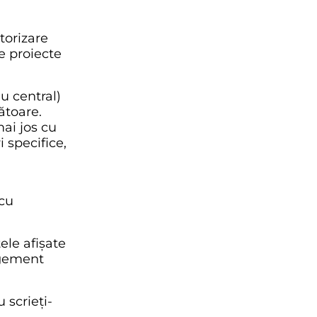
torizare
e proiecte
iu central)
ătoare.
ai jos cu
 specifice,
 cu
tele afișate
agement
 scrieți-