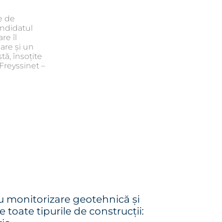
e de
andidatul
re îl
 are și un
tă, însoțite
Freyssinet –
u monitorizare geotehnică și
toate tipurile de construcții: