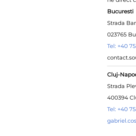
ne direct 
Bucuresti
Strada Ban
023765 Bu
Tel: +40 7
contact.s
Cluj-Napo
Strada Ple
400394 Cl
Tel: +40 75
gabriel.c