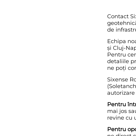
Contact Si
geotehnică
de infrastr
Echipa noas
și Cluj-Na
Pentru cer
detaliile p
ne poți con
Sixense Ro
(Soletanch
autorizare 
Pentru înt
mai jos s
revine cu 
Pentru opo