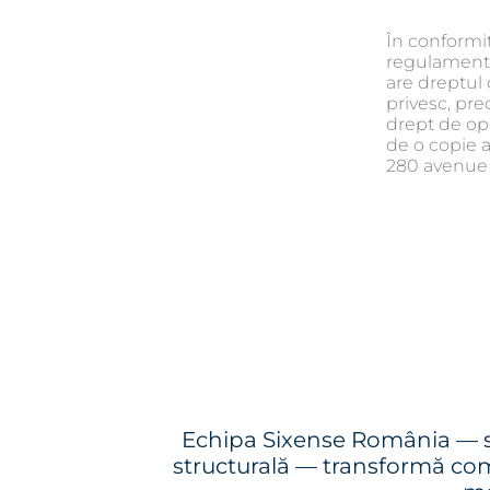
În conformi
regulament 
are dreptul 
privesc, pre
drept de opo
de o copie 
280 avenue
Echipa Sixense România — si
structurală — transformă comp