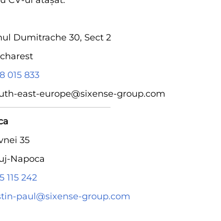
cu CV-ul atașat.
ul Dumitrache 30, Sect 2
charest
58 015 833
outh-east-europe@sixense-group.com
ca
vnei 35
uj-Napoca
5 115 242
ostin-paul@sixense-group.com