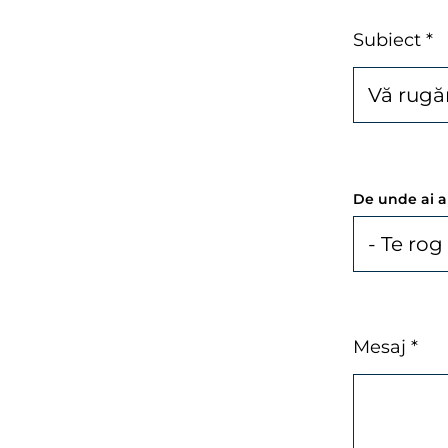
Subiect *
De unde ai a
Mesaj *