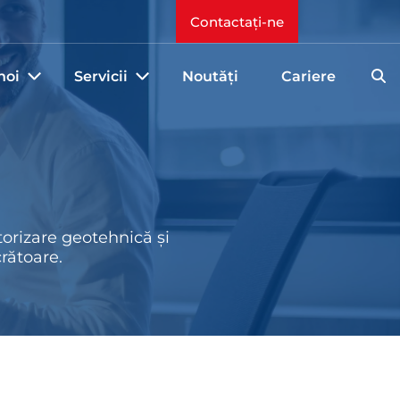
Contactați-ne
noi
Servicii
Noutăți
Cariere
orizare geotehnică și
crătoare.