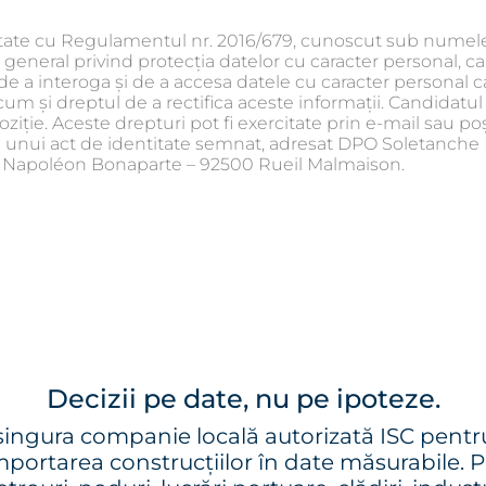
tate cu Regulamentul nr. 2016/679, cunoscut sub numel
general privind protecția datelor cu caracter personal, c
de a interoga și de a accesa datele cu caracter personal ca
cum și dreptul de a rectifica aceste informații. Candidatul
ziție. Aceste drepturi pot fi exercitate prin e-mail sau poș
a unui act de identitate semnat, adresat DPO Soletanche 
 Napoléon Bonaparte – 92500 Rueil Malmaison.
Decizii pe date, nu pe ipoteze.
ngura companie locală autorizată ISC pentr
ortarea construcțiilor în date măsurabile. Pe 