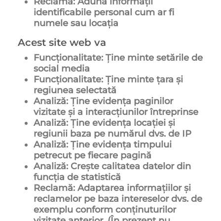
Reclamă: Adună informații
identificabile personal cum ar fi
numele sau locația
Acest site web va
Funcționalitate: Ține minte setările de
social media
Funcționalitate: Ține minte țara și
regiunea selectată
Analiză: Ține evidența paginilor
vizitate și a interacțiunilor întreprinse
Analiză: Ține evidența locației și
regiunii baza pe numărul dvs. de IP
Analiză: Ține evidența timpului
petrecut pe fiecare pagină
Analiză: Crește calitatea datelor din
funcția de statistică
Reclamă: Adaptarea informațiilor și
reclamelor pe baza intereselor dvs. de
exemplu conform conținuturilor
vizitate anterior. (În prezent nu