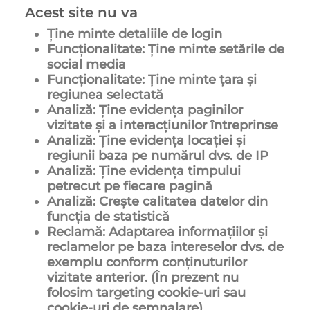
Acest site nu va
Ține minte detaliile de login
Funcționalitate: Ține minte setările de
social media
Funcționalitate: Ține minte țara și
regiunea selectată
Analiză: Ține evidența paginilor
vizitate și a interacțiunilor întreprinse
Analiză: Ține evidența locației și
regiunii baza pe numărul dvs. de IP
Analiză: Ține evidența timpului
petrecut pe fiecare pagină
Analiză: Crește calitatea datelor din
funcția de statistică
Reclamă: Adaptarea informațiilor și
reclamelor pe baza intereselor dvs. de
exemplu conform conținuturilor
vizitate anterior. (În prezent nu
folosim targeting cookie-uri sau
cookie-uri de semnalare)