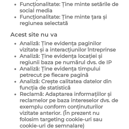
Funcționalitate: Ține minte setările de
social media
Funcționalitate: Ține minte țara și
regiunea selectată
Acest site nu va
Analiză: Ține evidența paginilor
vizitate și a interacțiunilor întreprinse
Analiză: Ține evidența locației și
regiunii baza pe numărul dvs. de IP
Analiză: Ține evidența timpului
petrecut pe fiecare pagină
Analiză: Crește calitatea datelor din
funcția de statistică
Reclamă: Adaptarea informațiilor și
reclamelor pe baza intereselor dvs. de
exemplu conform conținuturilor
vizitate anterior. (În prezent nu
folosim targeting cookie-uri sau
cookie-uri de semnalare)