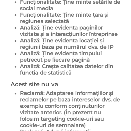
Funcționalitate: Ține minte setările de
social media
Funcționalitate: Ține minte țara și
regiunea selectată
Analiză: Ține evidența paginilor
vizitate și a interacțiunilor întreprinse
Analiză: Ține evidența locației și
regiunii baza pe numărul dvs. de IP
Analiză: Ține evidența timpului
petrecut pe fiecare pagină
Analiză: Crește calitatea datelor din
funcția de statistică
Acest site nu va
Reclamă: Adaptarea informațiilor și
reclamelor pe baza intereselor dvs. de
exemplu conform conținuturilor
vizitate anterior. (În prezent nu
folosim targeting cookie-uri sau
cookie-uri de semnalare)