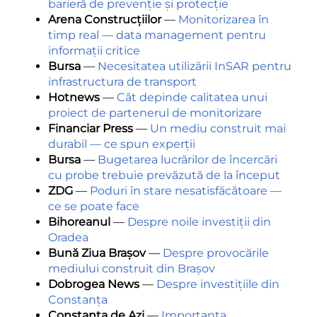
barieră de prevenție și protecție
Arena Construcțiilor
—
Monitorizarea în
timp real — data management pentru
informații critice
Bursa
—
Necesitatea utilizării InSAR pentru
infrastructura de transport
Hotnews
—
Cât depinde calitatea unui
proiect de partenerul de monitorizare
Financiar Press
—
Un mediu construit mai
durabil — ce spun experții
Bursa
—
Bugetarea lucrărilor de încercări
cu probe trebuie prevăzută de la început
ZDG
—
Poduri în stare nesatisfăcătoare —
ce se poate face
Bihoreanul
—
Despre noile investiții din
Oradea
Bună Ziua Brașov
—
Despre provocările
mediului construit din Brașov
Dobrogea News
—
Despre investițiile din
Constanța
Constanța de Azi
—
Importanța