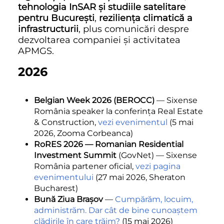
tehnologia InSAR și studiile satelitare
pentru București
,
reziliența climatică a
infrastructurii
, plus comunicări despre
dezvoltarea companiei și activitatea
APMGS.
2026
Belgian Week 2026 (BEROCC)
— Sixense
România speaker la conferința Real Estate
& Construction,
vezi evenimentul
(5 mai
2026, Zooma Corbeanca)
RoRES 2026 — Romanian Residential
Investment Summit
(GovNet) — Sixense
România partener oficial,
vezi pagina
evenimentului
(27 mai 2026, Sheraton
Bucharest)
Bună Ziua Brașov
—
Cumpărăm, locuim,
administrăm. Dar cât de bine cunoaștem
clădirile în care trăim?
(15 mai 2026)