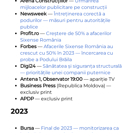
Arena Construcțiilor
—
Urmărirea
mijloacelor publicitare pe construcții
Newsweek
—
Întreținerea corectă a
podurilor — măsuri pentru autoritățile
publice
Profit.ro
—
Creștere de 50% a afacerilor
Sixense România
Forbes
—
Afacerile Sixense România au
crescut cu 50% în 2023 — încercarea cu
probe a Podului Brăila
Digi24
—
Sănătatea și siguranța structurală
— prioritățile unei companii puternice
Antena 1, Observator 19:00
— apariție TV
Business Press
(Republica Moldova) —
exclusiv print
APDP
— exclusiv print
2023
Bursa
—
Final de 2023 — monitorizarea ca