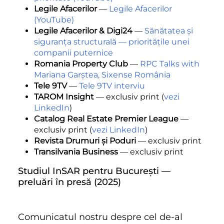
Legile Afacerilor
—
Legile Afacerilor
(YouTube)
Legile Afacerilor & Digi24
—
Sănătatea și
siguranța structurală — prioritățile unei
companii puternice
Romania Property Club
—
RPC Talks with
Mariana Garștea, Sixense România
Tele 9TV
—
Tele 9TV interviu
TAROM Insight
— exclusiv print (
vezi
LinkedIn
)
Catalog Real Estate Premier League
—
exclusiv print (
vezi LinkedIn
)
Revista Drumuri și Poduri
— exclusiv print
Transilvania Business
— exclusiv print
Studiul InSAR pentru București —
preluări în presă (2025)
Comunicatul nostru despre cel de-al