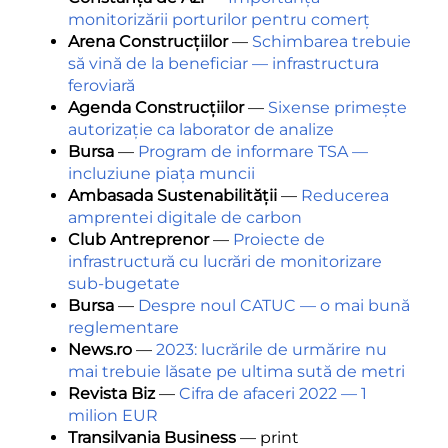
monitorizării porturilor pentru comerț
Arena Construcțiilor
—
Schimbarea trebuie
să vină de la beneficiar — infrastructura
feroviară
Agenda Construcțiilor
—
Sixense primește
autorizație ca laborator de analize
Bursa
—
Program de informare TSA —
incluziune piața muncii
Ambasada Sustenabilității
—
Reducerea
amprentei digitale de carbon
Club Antreprenor
—
Proiecte de
infrastructură cu lucrări de monitorizare
sub-bugetate
Bursa
—
Despre noul CATUC — o mai bună
reglementare
News.ro
—
2023: lucrările de urmărire nu
mai trebuie lăsate pe ultima sută de metri
Revista Biz
—
Cifra de afaceri 2022 — 1
milion EUR
Transilvania Business
— print