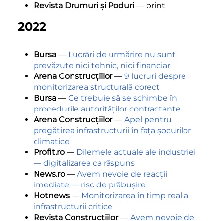
Revista Drumuri și Poduri
— print
2022
Bursa
—
Lucrări de urmărire nu sunt
prevăzute nici tehnic, nici financiar
Arena Construcțiilor
—
9 lucruri despre
monitorizarea structurală corect
Bursa
—
Ce trebuie să se schimbe în
procedurile autorităților contractante
Arena Construcțiilor
—
Apel pentru
pregătirea infrastructurii în fața șocurilor
climatice
Profit.ro
—
Dilemele actuale ale industriei
— digitalizarea ca răspuns
News.ro
—
Avem nevoie de reacții
imediate — risc de prăbușire
Hotnews
—
Monitorizarea în timp real a
infrastructurii critice
Revista Construcțiilor
—
Avem nevoie de