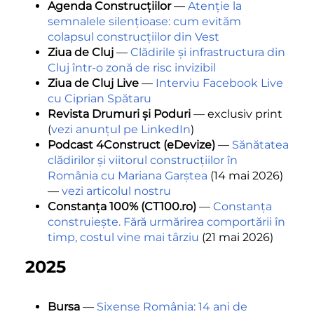
Agenda Construcțiilor
—
Atenție la
semnalele silențioase: cum evităm
colapsul construcțiilor din Vest
Ziua de Cluj
—
Clădirile și infrastructura din
Cluj într-o zonă de risc invizibil
Ziua de Cluj Live
—
Interviu Facebook Live
cu Ciprian Spătaru
Revista Drumuri și Poduri
— exclusiv print
(
vezi anunțul pe LinkedIn
)
Podcast 4Construct (eDevize)
—
Sănătatea
clădirilor și viitorul construcțiilor în
România cu Mariana Garștea
(14 mai 2026)
—
vezi articolul nostru
Constanța 100% (CT100.ro)
—
Constanța
construiește. Fără urmărirea comportării în
timp, costul vine mai târziu
(21 mai 2026)
2025
Bursa
—
Sixense România: 14 ani de