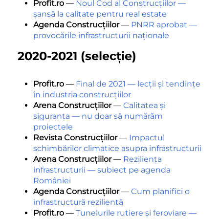
Profit.ro
—
Noul Cod al Construcțiilor —
șansă la calitate pentru real estate
Agenda Construcțiilor
—
PNRR aprobat —
provocările infrastructurii naționale
2020-2021 (selecție)
Profit.ro
—
Final de 2021 — lecții și tendințe
în industria construcțiilor
Arena Construcțiilor
—
Calitatea și
siguranța — nu doar să numărăm
proiectele
Revista Construcțiilor
—
Impactul
schimbărilor climatice asupra infrastructurii
Arena Construcțiilor
—
Reziliența
infrastructurii — subiect pe agenda
României
Agenda Construcțiilor
—
Cum planifici o
infrastructură rezilientă
Profit.ro
—
Tunelurile rutiere și feroviare —