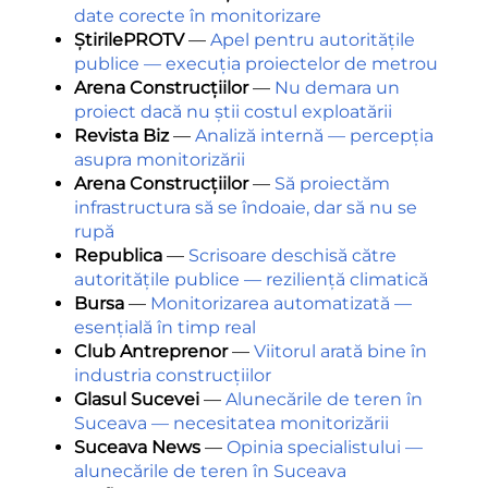
date corecte în monitorizare
ȘtirilePROTV
—
Apel pentru autoritățile
publice — execuția proiectelor de metrou
Arena Construcțiilor
—
Nu demara un
proiect dacă nu știi costul exploatării
Revista Biz
—
Analiză internă — percepția
asupra monitorizării
Arena Construcțiilor
—
Să proiectăm
infrastructura să se îndoaie, dar să nu se
rupă
Republica
—
Scrisoare deschisă către
autoritățile publice — reziliență climatică
Bursa
—
Monitorizarea automatizată —
esențială în timp real
Club Antreprenor
—
Viitorul arată bine în
industria construcțiilor
Glasul Sucevei
—
Alunecările de teren în
Suceava — necesitatea monitorizării
Suceava News
—
Opinia specialistului —
alunecările de teren în Suceava