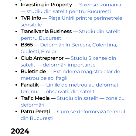
Investing in Property
—
Sixense România
— studiu din satelit pentru București
TVR Info
—
Piața Unirii printre perimetrele
sensibile
Transilvania Business
—
Studiu din satelit
pentru București
B365
—
Deformări în Berceni, Colentina,
Giulești, Eroilor
Club Antreprenor
—
Studiu Sixense din
satelit — deformări importante
Buletin.de
—
Extinderea magistralelor de
metrou pe sol fragil
Fanatik
—
Liniile de metrou au deformat
terenul — observații din satelit
Trafic Media
—
Studiu din satelit — zone cu
deformări
Patru Pereți
—
Cum se deformează terenul
din București
2024