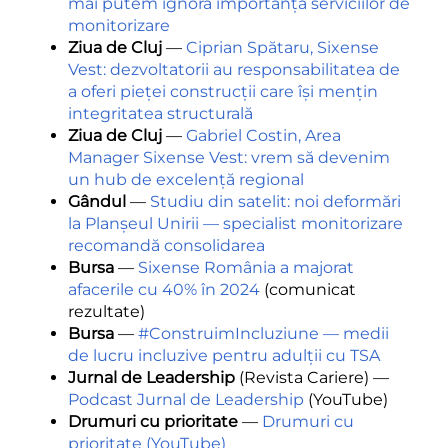
mai putem ignora importanța serviciilor de
monitorizare
Ziua de Cluj
—
Ciprian Spătaru, Sixense
Vest: dezvoltatorii au responsabilitatea de
a oferi pieței construcții care își mențin
integritatea structurală
Ziua de Cluj
—
Gabriel Costin, Area
Manager Sixense Vest: vrem să devenim
un hub de excelență regional
Gândul
—
Studiu din satelit: noi deformări
la Planșeul Unirii — specialist monitorizare
recomandă consolidarea
Bursa
—
Sixense România a majorat
afacerile cu 40% în 2024
(comunicat
rezultate)
Bursa
—
#ConstruimIncluziune — medii
de lucru incluzive pentru adulții cu TSA
Jurnal de Leadership
(Revista Cariere) —
Podcast Jurnal de Leadership
(YouTube)
Drumuri cu prioritate
—
Drumuri cu
prioritate (YouTube)