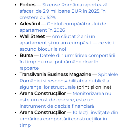
Forbes
—
Sixense România raportează
afaceri de 2,9 milioane EUR în 2025, în
creștere cu 52%
Adevărul
—
Ghidul cumpărătorului de
apartament în 2026
Wall Street
—
Am căutat 2 ani un
apartament și nu am cumpărat — ce vicii
ascund blocurile noi
Bursa
—
Datele din urmărirea comportării
în timp nu mai pot rămâne doar în
rapoarte
Transilvania Business Magazine
—
Spitalele
României și responsabilitatea publică a
siguranței lor structurale
(print și online)
Arena Construcțiilor
—
Monitorizarea nu
este un cost de operare, este un
instrument de decizie financiară
Arena Construcțiilor
—
10 lecții învățate din
urmărirea comportării construcțiilor în
timp