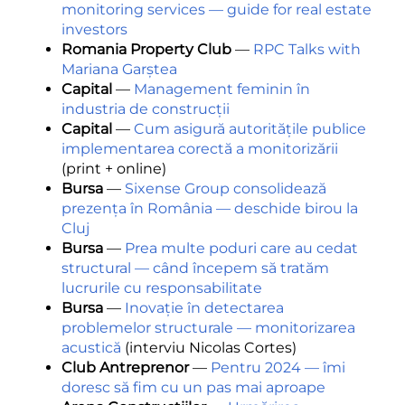
monitoring services — guide for real estate
investors
Romania Property Club
—
RPC Talks with
Mariana Garștea
Capital
—
Management feminin în
industria de construcții
Capital
—
Cum asigură autoritățile publice
implementarea corectă a monitorizării
(print + online)
Bursa
—
Sixense Group consolidează
prezența în România — deschide birou la
Cluj
Bursa
—
Prea multe poduri care au cedat
structural — când începem să tratăm
lucrurile cu responsabilitate
Bursa
—
Inovație în detectarea
problemelor structurale — monitorizarea
acustică
(interviu Nicolas Cortes)
Club Antreprenor
—
Pentru 2024 — îmi
doresc să fim cu un pas mai aproape