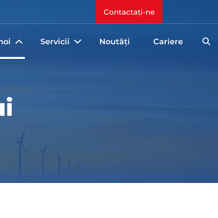
Contactați-ne
noi
Servicii
Noutăți
Cariere
ui