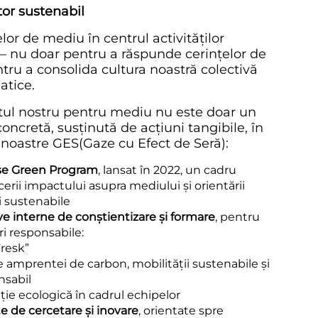
or sustenabil
or de mediu în centrul activităților
— nu doar pentru a răspunde cerințelor de
entru a consolida cultura noastră colectivă
atice.
ul nostru pentru mediu nu este doar un
 concretă, susținută de acțiuni tangibile, în
noastre GES(Gaze cu Efect de Seră):
se Green Program
, lansat în 2022, un cadru
erii impactului asupra mediului și orientării
i sustenabile
ve interne de conștientizare și formare
, pentru
ri responsabile:
Fresk”
amprentei de carbon, mobilității sustenabile și
nsabil
ție ecologică în cadrul echipelor
e de cercetare și inovare
, orientate spre