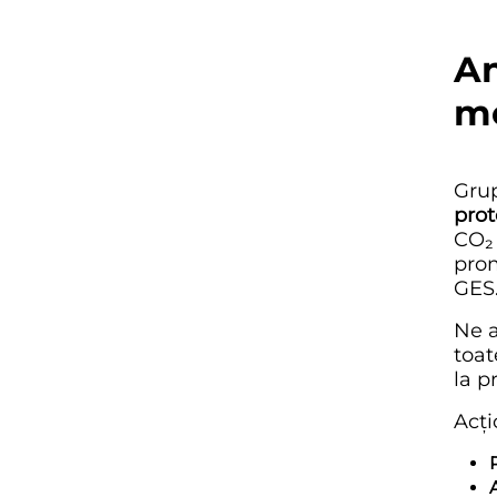
An
m
Grup
prot
CO₂ 
prom
GES
Ne a
toat
la p
Acți