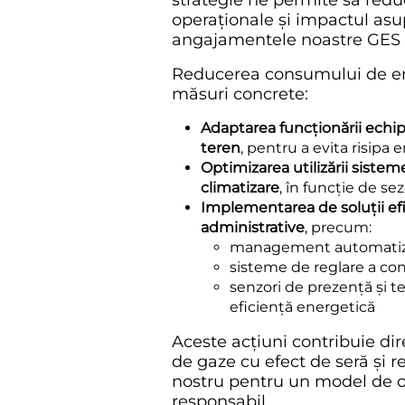
strategie ne permite să red
operaționale și impactul asup
angajamentele noastre GES (
Reducerea consumului de en
măsuri concrete:
Adaptarea funcționării echip
teren
, pentru a evita risipa 
Optimizarea utilizării sisteme
climatizare
, în funcție de s
Implementarea de soluții efic
administrative
, precum:
management automatizat
sisteme de reglare a co
senzori de prezență și 
eficiență energetică
Aceste acțiuni contribuie dir
de gaze cu efect de seră și 
nostru pentru un model de op
responsabil.