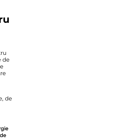
ru
tru
e de
le
tre
e, de
rgie
 de