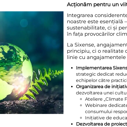
Acționăm pentru un viit
Integrarea considerentel
noastre este esențială 
sustenabilitate, ci și p
în fața provocărilor clim
La Sixense, angajament
principiu, ci o realitate
linie cu angajamentele 
Implementarea Sixen
strategic dedicat reduc
echipelor către practic
Organizarea de inițiati
dezvoltarea unei cultu
Ateliere „Climate 
Webinare dedicate 
consumului respo
Inițiative de educa
Dezvoltarea de proiect