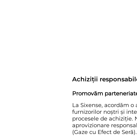
Achiziții responsabi
Promovăm parteneriate 
La Sixense, acordăm o a
furnizorilor noștri și in
procesele de achiziție
aprovizionare responsab
(Gaze cu Efect de Seră).