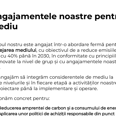
gajamentele noastre pent
ediu
ul nostru este angajat într-o abordare fermă pen
ejarea mediului
, cu obiectivul de a reduce emisiil
cu 40% până în 2030, în conformitate cu principii
ovate la nivel de grup și cu angajamentele noas
.
ngajăm să integrăm considerentele de mediu la
e nivelurile și în fiecare etapă a activităților noastr
roiectare până la implementare și operare.
onăm concret pentru:
Reducerea amprentei de carbon și a consumului de ene
Aplicarea unor politici de achiziții responsabile din punct