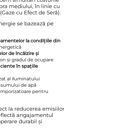
ucem simultan costurile
ra mediului, în linie cu
Gaze cu Efect de Seră).
ergie se bazează pe
amentelor la condițiile din
energetică
lor de încălzire și
ezon și gradul de ocupare
iente în spațiile
 al iluminatului
nsumului de apă
temporizatoare pentru
ect la reducerea emisiilor
reflectă angajamentul
erare durabil și