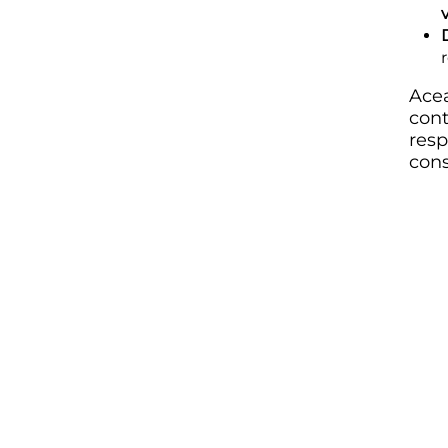
Acea
cont
resp
cons