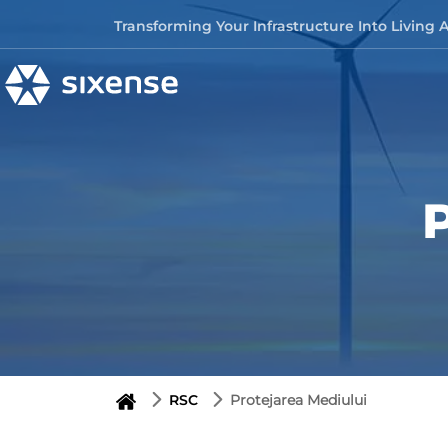
Skip to content
Transforming Your Infrastructure Into Living 
P
RSC
Protejarea Mediului