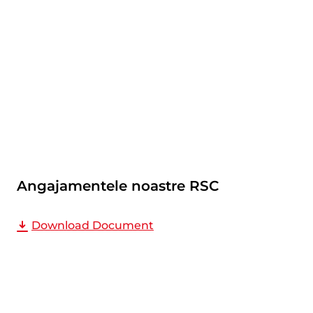
Angajamentele noastre RSC
Angajamentele noastre RSC
Download Document