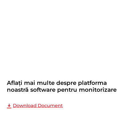
Aflați mai multe despre platforma
noastră software pentru monitorizare
Aflați mai multe despre platforma noastră software
Download Document