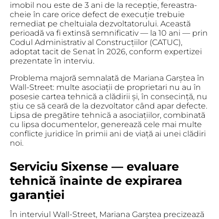
imobil nou este de
3 ani de la recepție
, fereastra-
cheie în care orice defect de execuție trebuie
remediat pe cheltuiala dezvoltatorului. Această
perioadă va fi extinsă semnificativ — la
10 ani
— prin
Codul Administrativ al Construcțiilor (CATUC),
adoptat tacit de Senat în 2026, conform expertizei
prezentate în interviu.
Problema majoră semnalată de Mariana Garștea în
Wall-Street:
multe asociații de proprietari nu au în
posesie cartea tehnică a clădirii
și, în consecință, nu
știu ce să ceară de la dezvoltator când apar defecte.
Lipsa de pregătire tehnică a asociațiilor, combinată
cu lipsa documentelor, generează cele mai multe
conflicte juridice în primii ani de viață ai unei clădiri
noi.
Serviciu Sixense — evaluare
tehnică înainte de expirarea
garanției
În interviul Wall-Street, Mariana Garștea precizează