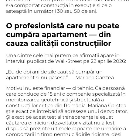
s-a comportat construcția în execuție și ce o
așteaptă în următorii 30 sau 50 de ani.
O profesionistă care nu poate
cumpăra apartament — din
cauza calității construcțiilor
Una dintre cele mai puternice afirmații apare în
interviul publicat de Wall-Street pe 22 aprilie 2026:
„Eu de doi ani de zile caut să cumpăr un
apartament și nu găsesc.” — Mariana Garștea
Motivul nu este financiar — ci tehnic. Ca persoană
care conduce de 15 ani o companie specializată în
monitorizarea geotehnică și structurală a
construcțiilor critice din România, Mariana Garștea
știe exact ce întrebări să adreseze unui dezvoltator.
Și exact pe acest test al transparenței a eșuat
căutarea ei: niciun dezvoltator vizitat nu a fost
dispus să prezinte ultimele rapoarte de urmărire a
comportării în timp pentru clădirile ridicate, deși