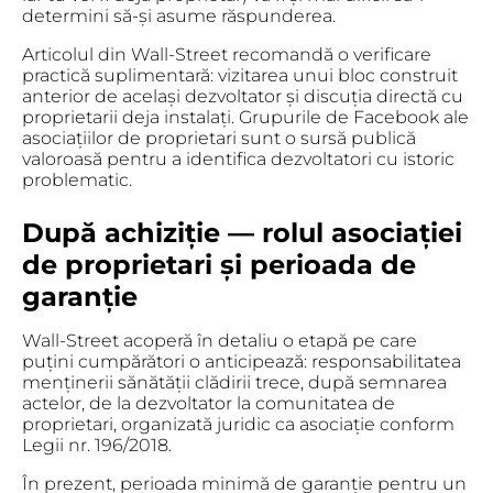
determini să-și asume răspunderea.
Articolul din Wall-Street recomandă o verificare
practică suplimentară:
vizitarea unui bloc construit
anterior de același dezvoltator
și discuția directă cu
proprietarii deja instalați. Grupurile de Facebook ale
asociațiilor de proprietari sunt o sursă publică
valoroasă pentru a identifica dezvoltatori cu istoric
problematic.
După achiziție — rolul asociației
de proprietari și perioada de
garanție
Wall-Street acoperă în detaliu o etapă pe care
puțini cumpărători o anticipează:
responsabilitatea
menținerii sănătății clădirii trece, după semnarea
actelor, de la dezvoltator la comunitatea de
proprietari
, organizată juridic ca asociație conform
Legii nr. 196/2018.
În prezent, perioada minimă de garanție pentru un