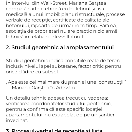
În interviul din Wall-Street, Mariana Garștea
compară cartea tehnică cu buletinul și fișa
medicală a unui imobil: planuri structurale, procese
verbale de recepție, certificate de calitate ale
betonului, rapoarte de urmărire în timp. Fără ea,
asociația de proprietari nu are practic nicio armă
tehnică în relația cu dezvoltatorul.
2. Studiul geotehnic al amplasamentului
Studiul geotehnic indică condițiile reale de teren —
inclusiv nivelul apei subterane, factor critic pentru
orice clădire cu subsol:
„Apa este cel mai mare dușman al unei construcții.”
— Mariana Garștea în Adevărul
Un detaliu tehnic adesea trecut cu vederea:
verificarea coordonatelor studiului geotehnic,
pentru a confirma că este specific locației
apartamentului, nu extrapolat de pe un șantier
învecinat.
3. Procesul-verbal de recepție și lista