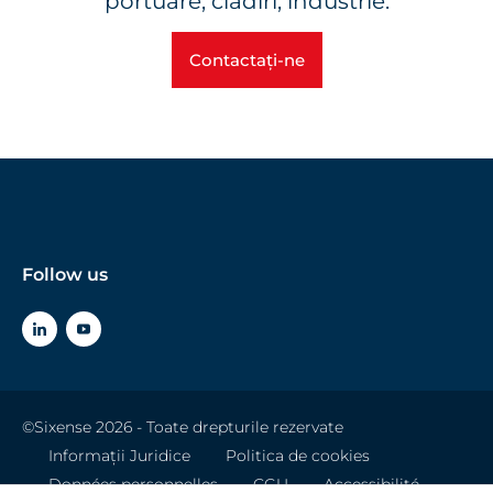
portuare, clădiri, industrie.
Contactați-ne
Follow us
©Sixense 2026 - Toate drepturile rezervate
Informații Juridice
Politica de cookies
Données personnelles
CGU
Accessibilité