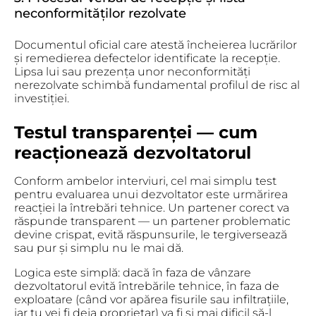
neconformităților rezolvate
Documentul oficial care atestă încheierea lucrărilor
și remedierea defectelor identificate la recepție.
Lipsa lui sau prezența unor neconformități
nerezolvate schimbă fundamental profilul de risc al
investiției.
Testul transparenței — cum
reacționează dezvoltatorul
Conform ambelor interviuri, cel mai simplu test
pentru evaluarea unui dezvoltator este urmărirea
reacției la întrebări tehnice. Un partener corect va
răspunde transparent — un partener problematic
devine crispat, evită răspunsurile, le tergiversează
sau pur și simplu nu le mai dă.
Logica este simplă:
dacă în faza de vânzare
dezvoltatorul evită întrebările tehnice, în faza de
exploatare (când vor apărea fisurile sau infiltrațiile,
iar tu vei fi deja proprietar) va fi și mai dificil să-l