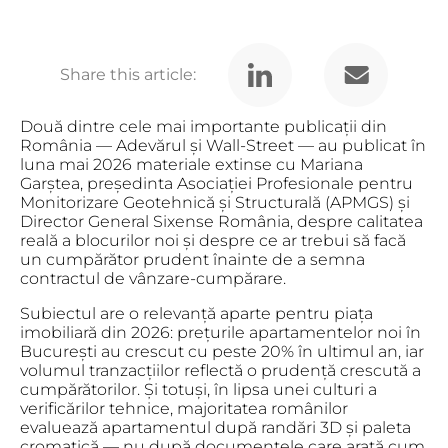
Share this article:
Două dintre cele mai importante publicații din
România — Adevărul și Wall-Street — au publicat în
luna mai 2026 materiale extinse cu Mariana
Garștea, președinta Asociației Profesionale pentru
Monitorizare Geotehnică și Structurală (APMGS) și
Director General Sixense România, despre calitatea
reală a blocurilor noi și despre ce ar trebui să facă
un cumpărător prudent înainte de a semna
contractul de vânzare-cumpărare.
Subiectul are o relevanță aparte pentru piața
imobiliară din 2026: prețurile apartamentelor noi în
București au crescut cu peste 20% în ultimul an, iar
volumul tranzacțiilor reflectă o prudență crescută a
cumpărătorilor. Și totuși, în lipsa unei culturi a
verificărilor tehnice, majoritatea românilor
evaluează apartamentul după randări 3D și paleta
cromatică — nu după documentele care arată cum