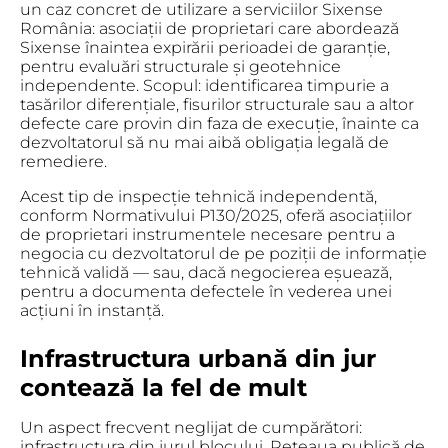
un caz concret de utilizare a serviciilor Sixense
România:
asociații de proprietari care abordează
Sixense înaintea expirării perioadei de garanție
,
pentru evaluări structurale și geotehnice
independente. Scopul: identificarea timpurie a
tasărilor diferențiale, fisurilor structurale sau a altor
defecte care provin din faza de execuție, înainte ca
dezvoltatorul să nu mai aibă obligația legală de
remediere.
Acest tip de inspecție tehnică independentă,
conform Normativului P130/2025, oferă asociațiilor
de proprietari instrumentele necesare pentru a
negocia cu dezvoltatorul de pe poziții de informație
tehnică validă — sau, dacă negocierea eșuează,
pentru a documenta defectele în vederea unei
acțiuni în instanță.
Infrastructura urbană din jur
contează la fel de mult
Un aspect frecvent neglijat de cumpărători:
infrastructura din jurul blocului
. Rețeaua publică de