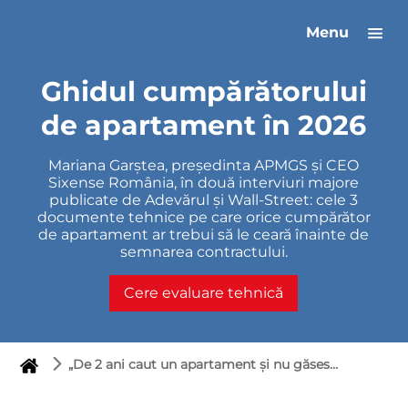
Menu
Ghidul cumpărătorului
de apartament în 2026
Mariana Garștea, președinta APMGS și CEO
Sixense România, în două interviuri majore
publicate de Adevărul și Wall-Street: cele 3
documente tehnice pe care orice cumpărător
de apartament ar trebui să le ceară înainte de
semnarea contractului.
Cere evaluare tehnică
„De 2 ani caut un apartament și nu găsesc” — Mariana Garștea, în Adevărul și Wall-Street, despre calitatea blocurilor noi