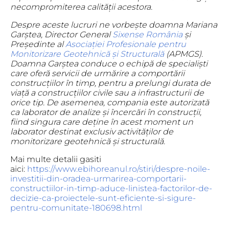
necompromiterea calității acestora.
Despre aceste lucruri ne vorbește doamna Mariana
Garștea, Director General
Sixense România
și
Președinte al
Asociației Profesionale pentru
Monitorizare Geotehnică și Structurală
(APMGS).
Doamna Garștea conduce o echipă de specialiști
care oferă servicii de urmărire a comportării
construcțiilor în timp, pentru a prelungi durata de
viață a construcțiilor civile sau a infrastructurii de
orice tip. De asemenea, compania este autorizată
ca laborator de analize și încercări în construcții,
fiind singura care deține în acest moment un
laborator destinat exclusiv activităților de
monitorizare geotehnică și structurală.
Mai multe detalii gasiti
aici:
https://www.ebihoreanul.ro/stiri/despre-noile-
investitii-din-oradea-urmarirea-comportarii-
constructiilor-in-timp-aduce-linistea-factorilor-de-
decizie-ca-proiectele-sunt-eficiente-si-sigure-
pentru-comunitate-180698.html