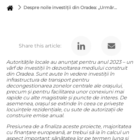
Despre noile investiții din Oradea: „Urmărirea comportării construcțiilor în timp aduce liniștea factorilor de decizie – că proiectele sunt eficiente și sigure pentru comunitate”
Share this article:
Autoritățile locale au anunțat pentru anul 2023 – un
vârf de investiții în dezvoltarea mediului construit
din Oradea. Sunt avute în vedere investiții în
infrastructura de transport pentru
decongestionarea zonelor centrale ale orașului,
precum și pentru facilitarea unor conexiuni mai
rapide cu alte magistrale și puncte de interes. De
asemenea, orașul se extinde în ceea ce privește
locuințele rezidențiale, cu sute de autorizații de
construire emise anual.
Presiunea de a finaliza aceste proiecte, majoritatea
cu finanțare europeană, ar trebui să ia în calcul un
aspect important: sănătatea lor pe termen lung și