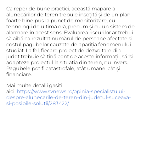
Ca reper de bune practici, această mapare a
alunecărilor de teren trebuie însoțită și de un plan
foarte bine pus la punct de monitorizare, cu
tehnologii de ultimă oră, precum și cu un sistem de
alarmare în acest sens. Evaluarea riscurilor ar trebui
să aibă ca rezultat numărul de persoane afectate și
costul pagubelor cauzate de apariția fenomenului
studiat. La fel, fiecare proiect de dezvoltare din
județ trebuie să țină cont de aceste informații, să își
adapteze proiectul la situația din teren, nu invers.
Pagubele pot fi catastrofale, atât umane, cât și
financiare.
Mai multe detalii gasiti
aici:
https://www.svnews.ro/opinia-specialistului-
despre-alunecarile-de-teren-din-judetul-suceava-
si-posibile-solutii/283422/