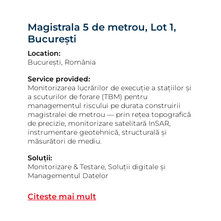
Magistrala 5 de metrou, Lot 1,
București
Location:
București, România
Service provided:
Monitorizarea lucrărilor de execuție a stațiilor și
a scuturilor de forare (TBM) pentru
managementul riscului pe durata construirii
magistralei de metrou — prin rețea topografică
de precizie, monitorizare satelitară InSAR,
instrumentare geotehnică, structurală și
măsurători de mediu.
Soluții:
Monitorizare & Testare, Soluții digitale și
Managementul Datelor
Magistrala 5 de metrou, Lot 1, 
Citeste mai mult