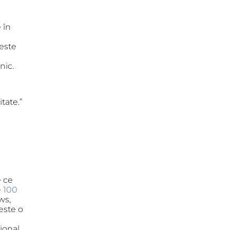
 în
 este
nic.
tate.”
e ce
 100
ws,
este o
ional