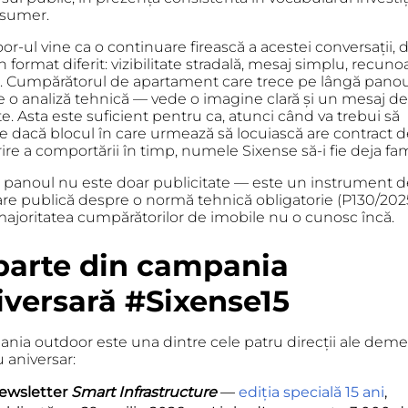
nsumer.
r-ul vine ca o continuare firească a acestei conversații, 
n format diferit:
vizibilitate stradală, mesaj simplu, recuno
. Cumpărătorul de apartament care trece pe lângă pano
te o analiză tehnică — vede o imagine clară și un mesaj d
e. Asta este suficient pentru ca, atunci când va trebui să
ce dacă blocul în care urmează să locuiască are contract 
re a comportării în timp, numele Sixense să-i fie deja fami
l, panoul nu este doar publicitate — este un instrument 
re publică despre o normă tehnică obligatorie
(P130/2025
majoritatea cumpărătorilor de imobile nu o cunosc încă.
parte din campania
iversară #Sixense15
nia outdoor este una dintre cele patru direcții ale deme
 aniversar:
ewsletter
Smart Infrastructure
—
ediția specială 15 ani
,