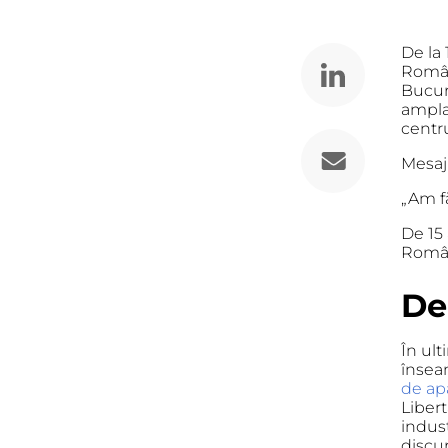
De la 
Româ
Bucur
ampla
centru
Mesaj
„Am fă
De 15
Român
De
În ult
însea
de apa
Libert
indust
discur