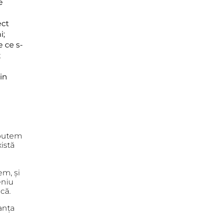
e
ect
i;
 ce s-
;
in
 putem
istă
m, și
eniu
ică.
anța