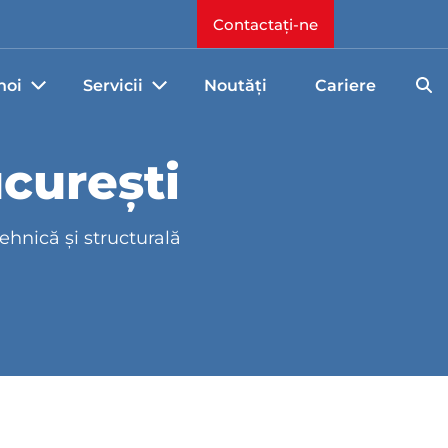
Contactați-ne
noi
Servicii
Noutăți
Cariere
curești
hnică și structurală