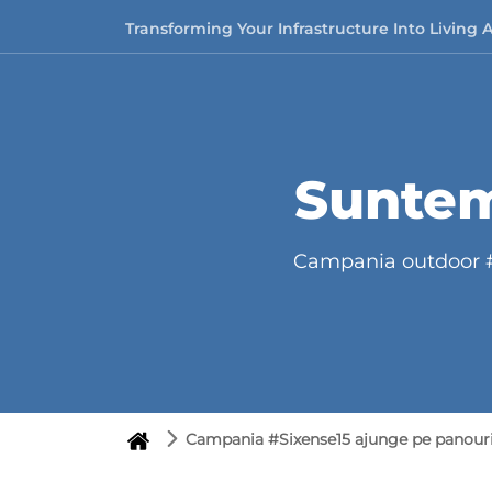
Skip to content
Transforming Your Infrastructure Into Living 
Suntem
Campania outdoor #S
Campania #Sixense15 ajunge pe panouri