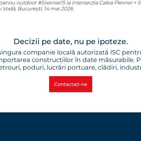
 panou outdoor #Sixense15 la intersecția Calea Plevnei × S
i Vodă, București, 14 mai 2026.
Decizii pe date, nu pe ipoteze.
ngura companie locală autorizată ISC pentr
ortarea construcțiilor în date măsurabile. Pe 
trouri, poduri, lucrări portuare, clădiri, industr
Contactați-ne