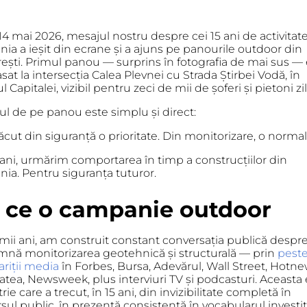
14 mai 2026, mesajul nostru despre cei 15 ani de activitate
nia
a ieșit din ecrane și a ajuns pe panourile outdoor din
ești
. Primul panou — surprins în fotografia de mai sus —
sat la intersecția
Calea Plevnei cu Strada Știrbei Vodă
, în
l Capitalei, vizibil pentru zeci de mii de șoferi și pietoni zil
ul de pe panou este simplu și direct:
cut din siguranță o prioritate. Din monitorizare, o normali
 ani, urmărim comportarea în timp a construcțiilor din
ia. Pentru siguranța tuturor.
 ce o campanie outdoor
imii ani, am construit constant conversația publică despr
mnă monitorizarea geotehnică și structurală — prin
peste
riții media
în Forbes, Bursa, Adevărul, Wall Street, Hotne
atea, Newsweek, plus interviuri TV și podcasturi. Aceasta 
rie care a trecut, în 15 ani, din invizibilitate completă în
sul public, în prezență consistentă în vocabularul investiț