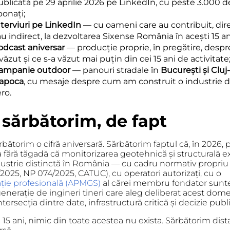
ublicată pe 29 aprilie 2026 pe LinkedIn, cu peste 3.000 d
bonați;
nterviuri pe LinkedIn
— cu oameni care au contribuit, dir
au indirect, la dezvoltarea Sixense România în acești 15 an
odcast aniversar
— producție proprie, în pregătire, despre
văzut și ce s-a văzut mai puțin din cei 15 ani de activitate
ampanie outdoor
— panouri stradale în
București și Cluj-
apoca
, cu mesaje despre cum am construit o industrie d
ro.
 sărbătorim, de fapt
bătorim o cifră aniversară. Sărbătorim faptul că, în 2026,
a fără tăgadă că
monitorizarea geotehnică și structurală ex
dustrie distinctă în România
— cu cadru normativ propriu
2025, NP 074/2025, CATUC), cu operatori autorizați, cu o
ație profesională (APMGS)
al cărei membru fondator sunte
enerație de ingineri tineri care aleg deliberat acest dom
ntersecția dintre date, infrastructură critică și decizie publ
15 ani, nimic din toate acestea nu exista. Sărbătorim dist