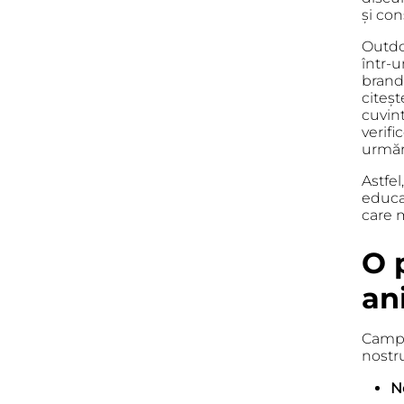
și co
Outdoo
într-u
brand
citeș
cuvint
verifi
urmări
Astfe
educa
care 
O 
an
Campa
nostru
N