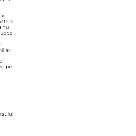
dar
aștere
u nu
e zece
de
liar.
de
), pe
rsului