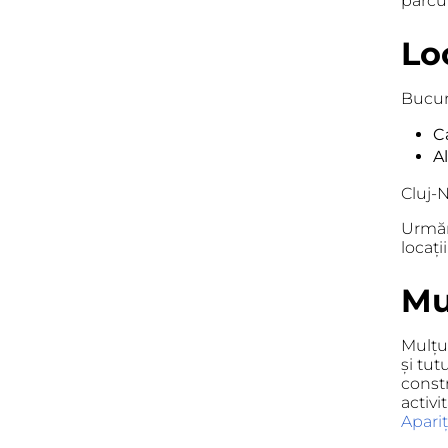
parcu
Lo
Bucur
Ca
Al
Cluj-
Urmăr
locații
Mu
Mulțu
și tut
constr
activi
Apari