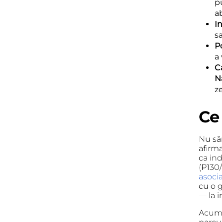
p
a
I
s
P
a 
C
N
ze
Ce
Nu săr
afirm
ca in
(P130/
asoci
cu o g
— la i
Acum 