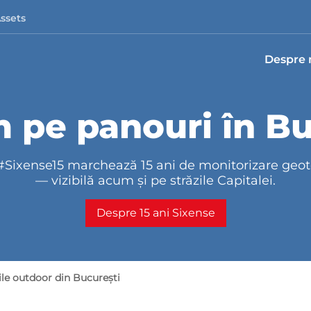
Assets
Despre 
 pe panouri în Bu
ixense15 marchează 15 ani de monitorizare geote
— vizibilă acum și pe străzile Capitalei.
Despre 15 ani Sixense
le outdoor din București