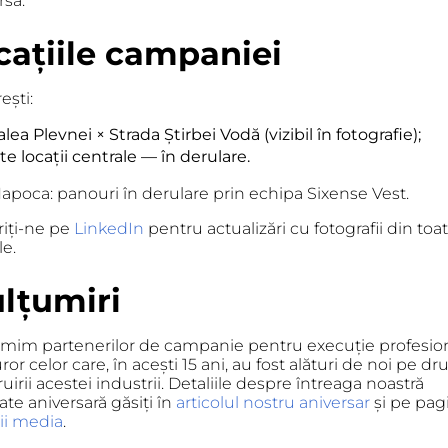
rsă.
cațiile campaniei
ești:
lea Plevnei × Strada Știrbei Vodă (vizibil în fotografie);
te locații centrale — în derulare.
Napoca:
panouri în derulare prin echipa Sixense Vest.
iți-ne pe
LinkedIn
pentru actualizări cu fotografii din toa
le.
lțumiri
mim partenerilor de campanie pentru execuție profesion
uror celor care, în acești 15 ani, au fost alături de noi pe d
uirii acestei industrii. Detaliile despre întreaga noastră
tate aniversară găsiți în
articolul nostru aniversar
și pe pag
ții media
.