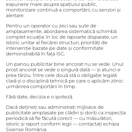
expunere mare asupra spațiului public,
monitorizare continuă a comportării, cu senzori și
alertare.
Pentru un operator cu zeci sau sute de
amplasamente, abordarea sistematică schimbă
complet ecuația: în loc de rapoarte disparate, un
istoric unitar al fiecărei structuri, priorități de
intervenție bazate pe date și conformitate
demonstrabilă în fața ISC.
Un panou publicitar bine ancorat nu se vede. Unul
prost ancorat se vede o singură dată — și atunci e
prea târziu. Între cele două stă o obligație legală
clară și o disciplină tehnică pe care o aplicăm zilnic:
urmărirea comportării în timp.
Fără date, decizia e o ipoteză.
Dacă dețineți sau administrați mijloace de
publicitate amplasate pe clădiri și doriți ca inspecția
periodică să fie făcută corect — cu măsurători,
istoric și raport conform legii — contactați echipa
Sixense România.