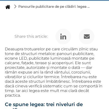
Panourile publicitare de pe clădiri: legea cere inspecția sistemelor de prindere cel puțin o dată la 2 ani. Cine o face cu adevărat?
Share this article:
Deasupra trotuarelor pe care circulăm zilnic stau
tone de structuri metalice: panouri publicitare,
ecrane LED, publicitate luminoasă montate pe
calcane, fațade, terase și acoperișuri. Ele sunt
proiectate, autorizate și montate o dată — dar
rămân expuse ani la rând vântului, coroziunii,
vibrațiilor și ciclurilor termice. Întrebarea nu este
dacă aceste structuri îmbătrânesc. Întrebarea este
dacă cineva verifică sistematic cum se comportă în
timp. Iar aici legea este mult mai clară decât
practica.
Ce spune legea: trei niveluri de