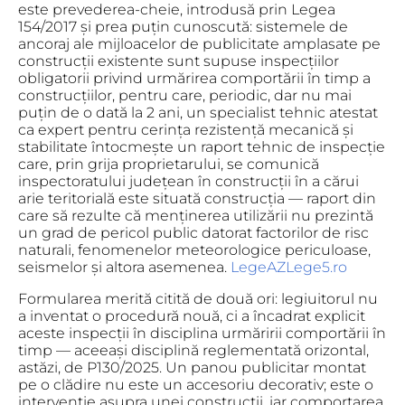
este prevederea-cheie, introdusă prin Legea
154/2017 și prea puțin cunoscută: sistemele de
ancoraj ale mijloacelor de publicitate amplasate pe
construcții existente sunt supuse inspecțiilor
obligatorii privind urmărirea comportării în timp a
construcțiilor, pentru care, periodic, dar nu mai
puțin de o dată la 2 ani, un specialist tehnic atestat
ca expert pentru cerința rezistență mecanică și
stabilitate întocmește un raport tehnic de inspecție
care, prin grija proprietarului, se comunică
inspectoratului județean în construcții în a cărui
arie teritorială este situată construcția — raport din
care să rezulte că menținerea utilizării nu prezintă
un grad de pericol public datorat factorilor de risc
naturali, fenomenelor meteorologice periculoase,
seismelor și altora asemenea.
LegeAZ
Lege5.ro
Formularea merită citită de două ori: legiuitorul nu
a inventat o procedură nouă, ci a încadrat explicit
aceste inspecții în disciplina urmăririi comportării în
timp — aceeași disciplină reglementată orizontal,
astăzi, de P130/2025. Un panou publicitar montat
pe o clădire nu este un accesoriu decorativ; este o
intervenție asupra unei construcții, iar comportarea