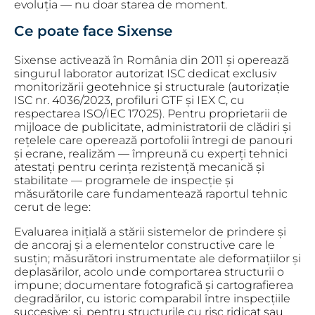
evoluția — nu doar starea de moment.
Ce poate face Sixense
Sixense activează în România din 2011 și operează
singurul laborator autorizat ISC dedicat exclusiv
monitorizării geotehnice și structurale (autorizație
ISC nr. 4036/2023, profiluri GTF și IEX C, cu
respectarea ISO/IEC 17025). Pentru proprietarii de
mijloace de publicitate, administratorii de clădiri și
rețelele care operează portofolii întregi de panouri
și ecrane, realizăm — împreună cu experți tehnici
atestați pentru cerința rezistență mecanică și
stabilitate — programele de inspecție și
măsurătorile care fundamentează raportul tehnic
cerut de lege:
Evaluarea inițială a stării sistemelor de prindere și
de ancoraj și a elementelor constructive care le
susțin; măsurători instrumentate ale deformațiilor și
deplasărilor, acolo unde comportarea structurii o
impune; documentare fotografică și cartografierea
degradărilor, cu istoric comparabil între inspecțiile
succesive; și, pentru structurile cu risc ridicat sau