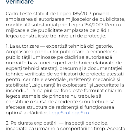
verificare
Cadrul este stabilit de Legea 185/2013 privind
amplasarea și autorizarea mijloacelor de publicitate,
modificată substanțial prin Legea 154/2017. Pentru
mijloacele de publicitate amplasate pe clădiri,
legea construiește trei niveluri de protecție:
1. La autorizare — expertiză tehnică obligatorie.
Amplasarea panourilor publicitare, a ecranelor și
publicității luminoase pe clădiri se autorizează
numai în baza unei expertize tehnice elaborate de
experți tehnici atestați, precum și a documentației
tehnice verificate de verificatori de proiecte atestați
pentru cerințele esențiale „rezistență mecanică și
stabilitate”, „siguranță în exploatare” și „securitate la
incendiu”. Principiul de fond este formulat chiar în
lege: sistemele de prindere nu trebuie să
constituie o sursă de accidente și nu trebuie să
afecteze structura de rezistență și funcționarea
optimă a clădirilor.
Lege5.ro
Lege5.ro
2. Pe durata exploatării — inspecții periodice,
încadrate ca urmărire a comportării în timp.
Aceasta