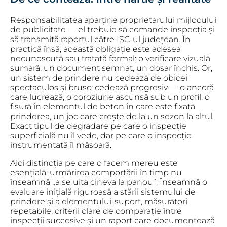
Responsabilitatea aparține proprietarului mijlocului
de publicitate — el trebuie să comande inspecția și
să transmită raportul către ISC-ul județean. În
practică însă, această obligație este adesea
necunoscută sau tratată formal: o verificare vizuală
sumară, un document semnat, un dosar închis. Or,
un sistem de prindere nu cedează de obicei
spectaculos și brusc; cedează progresiv — o ancoră
care lucrează, o coroziune ascunsă sub un profil, o
fisură în elementul de beton în care este fixată
prinderea, un joc care crește de la un sezon la altul.
Exact tipul de degradare pe care o inspecție
superficială nu îl vede, dar pe care o inspecție
instrumentată îl măsoară.
Aici distincția pe care o facem mereu este
esențială: urmărirea comportării în timp nu
înseamnă „a se uita cineva la panou”. Înseamnă o
evaluare inițială riguroasă a stării sistemului de
prindere și a elementului-suport, măsurători
repetabile, criterii clare de comparație între
inspecții succesive și un raport care documentează