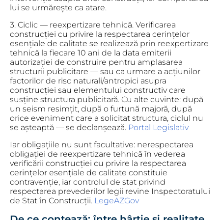
lui se urmărește ca atare.
3. Ciclic — reexpertizare tehnică.
Verificarea
construcției cu privire la respectarea cerințelor
esențiale de calitate se realizează prin reexpertizare
tehnică la fiecare 10 ani de la data emiterii
autorizației de construire pentru amplasarea
structurii publicitare — sau ca urmare a acțiunilor
factorilor de risc naturali/antropici asupra
construcției sau elementului constructiv care
susține structura publicitară. Cu alte cuvinte: după
un seism resimțit, după o furtună majoră, după
orice eveniment care a solicitat structura, ciclul nu
se așteaptă — se declanșează.
Portal Legislativ
Iar obligațiile nu sunt facultative: nerespectarea
obligației de reexpertizare tehnică în vederea
verificării construcției cu privire la respectarea
cerințelor esențiale de calitate constituie
contravenție, iar controlul de stat privind
respectarea prevederilor legii revine Inspectoratului
de Stat în Construcții.
LegeAZ
Gov
De ce contează: între hârtie și realitate