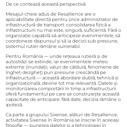
De ce contează această perspectivă
Mesajul-cheie adus de Resallience are o
aplicabilitate directă pentru orice administrator de
infrastructură de transport: consolidarea fizică a
infrastructurii nu mai este, singură, suficientă. Fără o
organizație capabilă să anticipeze evenimentele, să
coordoneze răspunsul și să ia decizii sub presiune,
sistemul rutier rămâne vulnerabil.
Pentru România — unde rețeaua rutieră și de
autostrăzi se extinde, iar evenimentele meteo
extreme (inundații, valuri de căldură, fenomene de
îngheț-dezgheț) pun presiune crescândă pe
infrastructură — această abordare dublă, tehnică și
organizațională, devine tot mai relevantă. Datele și
monitorizarea comportării în timp a infrastructurii
oferă fundamentul pe care se construiește această
capacitate de anticipare: fără date, decizia rămâne o
ipoteză.
Ca parte a grupului Sixense, alături de Resallience,
activitatea Sixense în România se înscrie în aceeași
filosofie — punerea datelor și a tehnologiei în