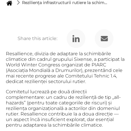
Reziliența infrastructurii rutiere la schimbări climatice: Resallience, parte din grupul Sixense, la PIARC 2026
Share this article:
Resallience, divizia de adaptare la schimbările
climatice din cadrul grupului Sixense, a participat la
World Winter Congress organizat de PIARC
(Asociația Mondială a Drumurilor), prezentând cele
mai recente progrese ale Comitetului Tehnic 1.4,
dedicat rezilienței sectorului rutier.
Comitetul lucrează pe două direcții
complementare: un cadru de reziliență de tip „all-
hazards” (pentru toate categoriile de riscuri) și
reziliența organizațională a actorilor din domeniul
rutier. Resallience contribuie la a doua direcție —
un aspect încă insuficient explorat, dar esențial
pentru adaptarea la schimbările climatice.