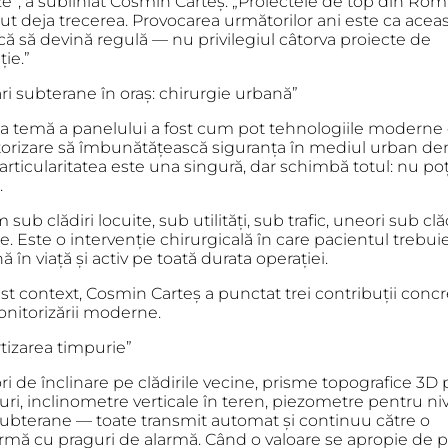
ze”, a subliniat Cosmin Carteș. „Proiectele de top din Ro
ut deja trecerea. Provocarea următorilor ani este ca acea
că să devină regulă — nu privilegiul câtorva proiecte de
ie.”
ri subterane în oraș: chirurgie urbană”
a temă a panelului a fost cum pot tehnologiile moderne
orizare să îmbunătățească siguranța în mediul urban de
particularitatea este una singură, dar schimbă totul: nu poț
.
sub clădiri locuite, sub utilități, sub trafic, uneori sub clă
ce. Este o intervenție chirurgicală în care pacientul trebui
 în viață și activ pe toată durata operației.
st context, Cosmin Carteș a punctat trei contribuții conc
onitorizării moderne.
rtizarea timpurie”
i de înclinare pe clădirile vecine, prisme topografice 3D 
uri, inclinometre verticale în teren, piezometre pentru ni
subterane — toate transmit automat și continuu către o
ormă cu praguri de alarmă. Când o valoare se apropie de p