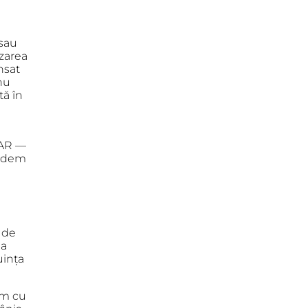
 sau
izarea
nsat
nu
tă în
SAR —
vedem
a de
ea
uința
ăm cu