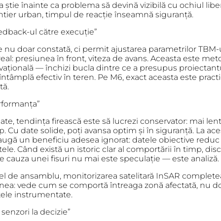
 știe înainte ca problema să devină vizibilă cu ochiul libe
ntier urban, timpul de reacție înseamnă siguranță.
eedback-ul către execuție”
 nu doar constată, ci permit ajustarea parametrilor TBM-u
eal: presiunea în front, viteza de avans. Aceasta este
met
vațională
— închizi bucla dintre ce a presupus proiectantu
întâmplă efectiv în teren. Pe M6, exact aceasta este pract
tă.
erformanța”
ate, tendința firească este să lucrezi conservator: mai len
 Cu date solide, poți avansa optim și în siguranță. La ac
augă un beneficiu adesea ignorat: datele obiective reduc
ele. Când există un istoric clar al comportării în timp, dis
 cauza unei fisuri nu mai este speculație — este analiză.
vel de ansamblu, monitorizarea satelitară InSAR complete
nea: vede cum se comportă întreaga zonă afectată, nu d
ele instrumentate.
 senzori la decizie”