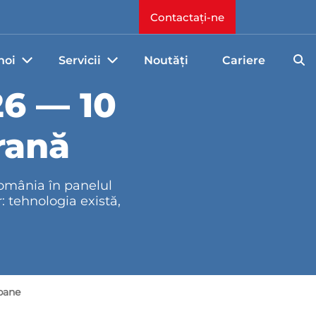
Contactați-ne
noi
Servicii
Noutăți
Cariere
6 — 10
rană
România în panelul
: tehnologia există,
rbane