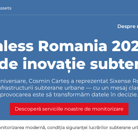
Assets
Despre 
hless Romania 202
 de inovație subte
aniversare, Cosmin Carteș a reprezentat Sixense 
infrastructurii subterane urbane — cu un mesaj clar
provocarea este să transformăm datele în decizie.
Descoperă serviciile noastre de monitorizare
itorizarea modernă, condiția siguranței lucrărilor subterane u