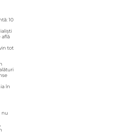
tă: 10
aliști
 află
in tot
n
 alături
ense
ia în
l nu
,
n