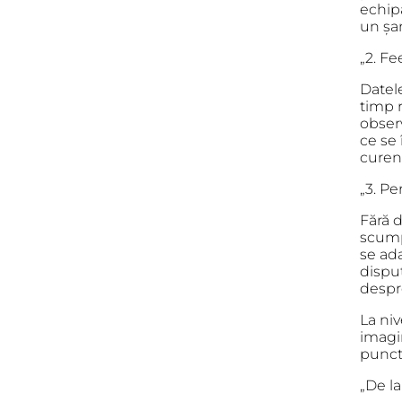
echipa
un șa
„2. F
Datele
timp r
obser
ce se 
curen
„3. P
Fără d
scump.
se ad
disput
despre
La ni
imagi
punct
„De la