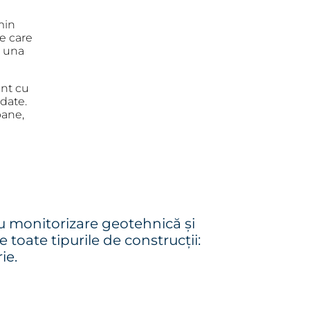
min
re care
i una
nt cu
 date.
bane,
u monitorizare geotehnică și
toate tipurile de construcții:
ie.