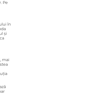
r. Pe
lui în
oda
l și
ica
t, mai
estea
cuția
ază
oar