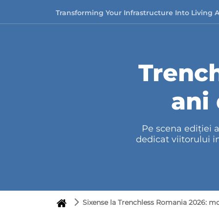
Skip to content
Transforming Your Infrastructure Into Living 
Trenc
ani
Pe scena ediției 
dedicat viitorului 
Sixense la Trenchless Romania 2026: mon