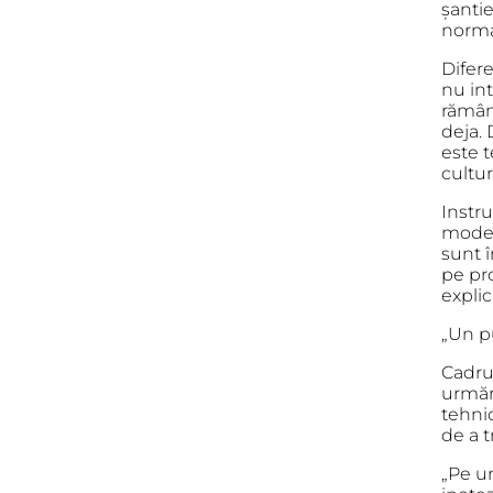
șanti
norma
Difere
nu int
rămâne
deja. 
este t
cultur
Instr
model
sunt 
pe pr
explici
„Un p
Cadru
urmăr
tehni
de a t
„Pe u