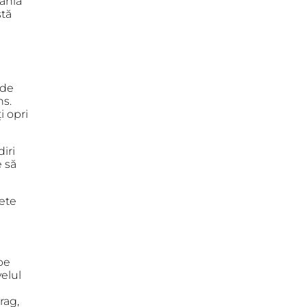
mânia
stă
 de
ns.
i opri
diri
e să
rete
pe
velul
rag,