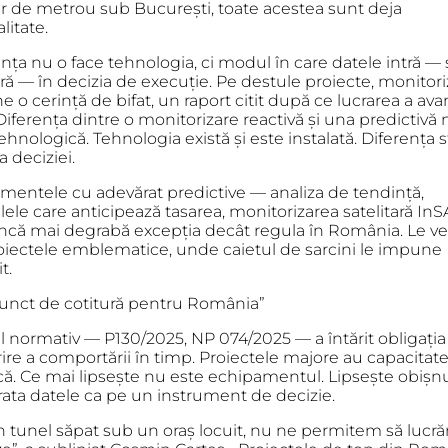
er de metrou sub București, toate acestea sunt deja
litate.
nța nu o face tehnologia, ci modul în care datele intră —
ră — în decizia de execuție. Pe destule proiecte, monitor
 o cerință de bifat, un raport citit după ce lucrarea a ava
Diferența dintre o monitorizare reactivă și una predictivă 
ehnologică. Tehnologia există și este instalată. Diferența s
a deciziei.
umentele cu adevărat predictive — analiza de tendință,
ele care anticipează tasarea, monitorizarea satelitară In
încă mai degrabă excepția decât regula în România. Le 
oiectele emblematice, unde caietul de sarcini le impune
t.
unct de cotitură pentru România”
l normativ —
P130/2025
,
NP 074/2025
— a întărit obligați
ire a comportării în timp. Proiectele majore au capacitat
că. Ce mai lipsește nu este echipamentul. Lipsește obișn
rata datele ca pe un instrument de decizie.
n tunel săpat sub un oraș locuit, nu ne permitem să lucr