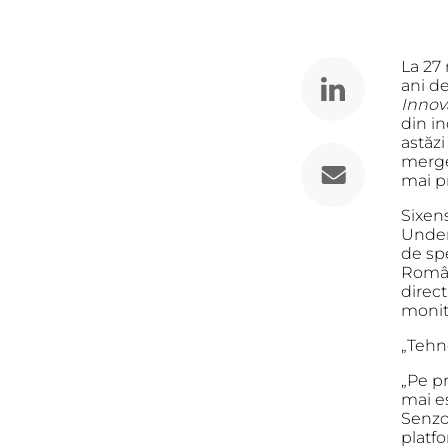
La 27
ani d
Innov
din in
astăzi
merge
mai pr
Sixen
Under
de spe
Român
direc
monito
„Tehno
„Pe pr
mai es
Senzor
platf