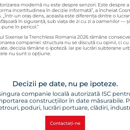
torizarea modernă nu este despre senzori. Este despre a
orma incertitudinea în decizie informată”, a încheiat Cos
. „Într-un oraș dens, aceasta este diferența dintre o lucra
fășoară în siguranță, sub viața de zi cu zi a oamenilor — ș
 pune în pericol.”
ul Sixense la Trenchless Romania 2026 rămâne consecve
onarea companiei: structura nu se discută cu opinii, ci cu
ate, decizia rămâne o ipoteză. Iar pe lucrări subterane ur
zele nu sunt o opțiune.
Decizii pe date, nu pe ipoteze.
ngura companie locală autorizată ISC pentr
ortarea construcțiilor în date măsurabile. Pe 
trouri, poduri, lucrări portuare, clădiri, industr
Contactați-ne