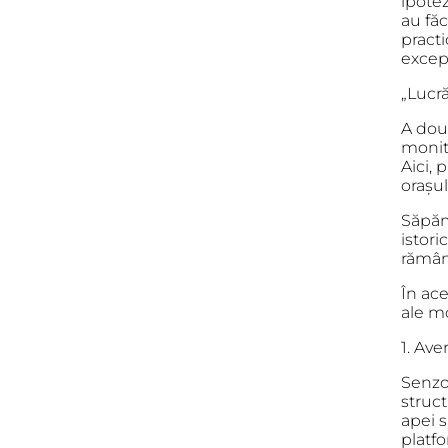
ipote
au făc
practi
excepț
„Lucră
A dou
monit
Aici, 
orașul
Săpăm 
istori
rămână
În ace
ale m
1. Ave
Senzor
struct
apei 
platf