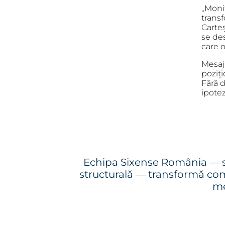
„Moni
transf
Carteș
se des
care o
Mesaj
poziți
Fără d
ipote
Echipa Sixense România — si
structurală — transformă comp
me