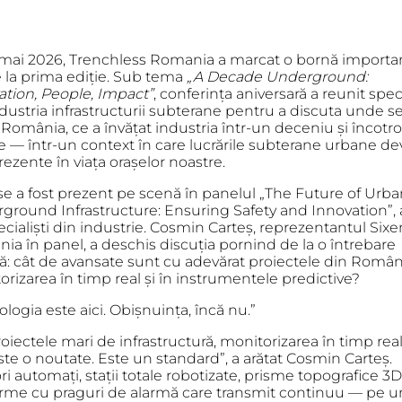
 mai 2026, Trenchless Romania a marcat o bornă importan
e la prima ediție. Sub tema
„A Decade Underground:
ation, People, Impact”
, conferința aniversară a reunit speci
dustria infrastructurii subterane pentru a discuta unde se
 România, ce a învățat industria într-un deceniu și încotro
 — într-un context în care lucrările subterane urbane dev
ezente în viața orașelor noastre.
se a fost prezent pe scenă în panelul
„The Future of Urba
ground Infrastructure: Ensuring Safety and Innovation”
,
cialiști din industrie. Cosmin Carteș, reprezentantul Six
ia în panel, a deschis discuția pornind de la o întrebare
tă: cât de avansate sunt cu adevărat proiectele din Român
rizarea în timp real și în instrumentele predictive?
logia este aici. Obișnuința, încă nu.”
oiectele mari de infrastructură, monitorizarea în timp rea
te o noutate. Este un standard”, a arătat Cosmin Carteș.
i automați, stații totale robotizate, prisme topografice 3D
orme cu praguri de alarmă care transmit continuu — pe u